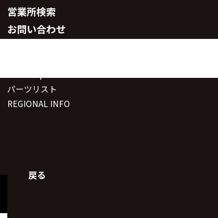
営業所検索
お問い合わせ
MOROOKA PRODUCTS
コーポレートサイト
稼働事例
M-eye
Fun-shop
お問い合わせ
パーツリスト
REGIONAL INFO
諸岡製品は
多種多様な用途に使用されています。
LANGUAGE
戻る
Choose by industry or field
個人情報取り扱い方針
業種・分野
Copyright ©Morooka Co.,Ltd. All rights reserved.