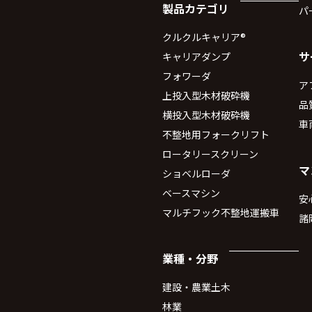
製品カテゴリ
パ
クルクルキャリア®
サ
キャリアダンプ
フォワーダ
ア
上投入型木材破砕機
品
横投入型木材破砕機
車
不整地用フォークリフト
ロータリースクリーン
マ
ショベルローダ
ベースマシン
安
マルチフック不整地運搬車
諸
業種・分野
建設・農業土木
林業