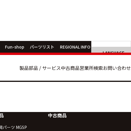
製品カテゴリから選ぶ
部品
クルクルキャリア®
キャリアダンプ
横投入型木材破砕機
諸岡パーツ MGSP
不整地用フォークリフ
パーツリス
ベースマシン
マルチフック不整地運
Fun-shop
パーツリスト
REGIONAL INFO
LANGUAGE
サービス
業種・分野から選ぶ
製品
部品 / サービス
中古商品
営業所検索
お問い合わせ
アフターサービスポリシー
品質保証と
建設・農業土木
林業
農業
除雪・排雪作業
稼働事例
安心メンテナンスサービス
諸岡のアフ
品
中古商品
岡パーツ MGSP