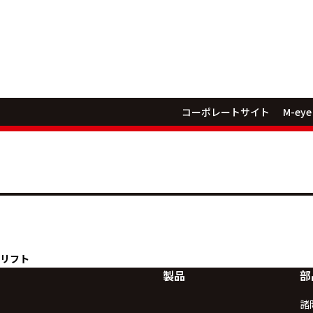
コーポレートサイト
M-eye
ォークリフト
リフト
製品
部
諸