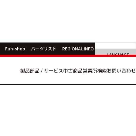
製品カテゴリから選ぶ
部品
クルクルキャリア®
キャリアダンプ
横投入型木材破砕機
諸岡パーツ MGSP
不整地用フォークリフ
パーツリス
ベースマシン
マルチフック不整地運
Fun-shop
パーツリスト
REGIONAL INFO
オマス
LANGUAGE
サービス
業種・分野から選ぶ
製品
部品 / サービス
中古商品
営業所検索
お問い合わせ
アフターサービスポリシー
品質保証と
建設・農業土木
林業
農業
除雪・排雪作業
稼働事例
安心メンテナンスサービス
諸岡のアフ