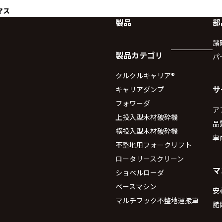
マス
製品
部
諸
製品カテゴリ
パ
クルクルキャリア®
サ
キャリアダンプ
フォワーダ
ア
上投入型木材破砕機
品
横投入型木材破砕機
車
不整地用フォークリフト
ロータリースクリーン
マ
ショベルローダ
ベースマシン
安
マルチフック不整地運搬車
諸